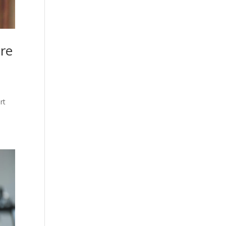
ire
rt