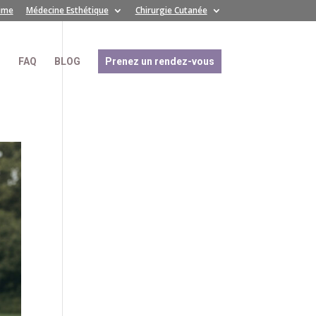
time
Médecine Esthétique
Chirurgie Cutanée
S
FAQ
BLOG
Prenez un rendez-vous