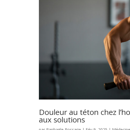
Douleur au téton chez l’h
aux solutions
par
Raphaële Rossarie
|
Fév 9, 2025
|
Médecine