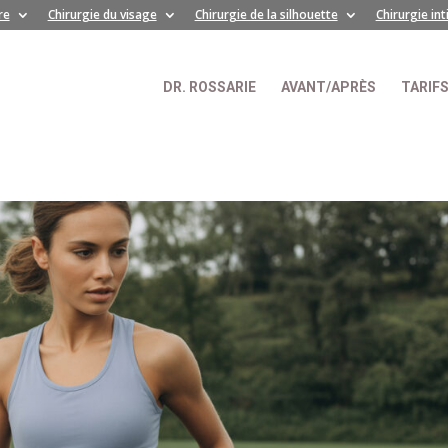
re
Chirurgie du visage
Chirurgie de la silhouette
Chirurgie in
DR. ROSSARIE
AVANT/APRÈS
TARIF