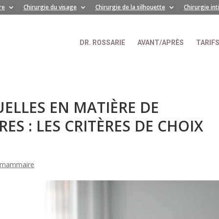
re
Chirurgie du visage
Chirurgie de la silhouette
Chirurgie in
DR. ROSSARIE
AVANT/APRÈS
TARIF
ELLES EN MATIÈRE DE
S : LES CRITÈRES DE CHOIX
e mammaire