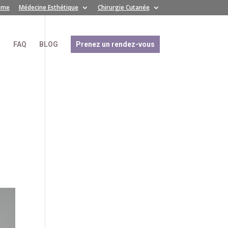
time
Médecine Esthétique
Chirurgie Cutanée
S
FAQ
BLOG
Prenez un rendez-vous