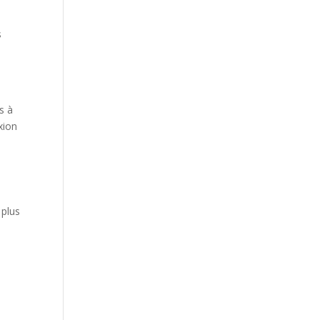
s
s à
xion
 plus