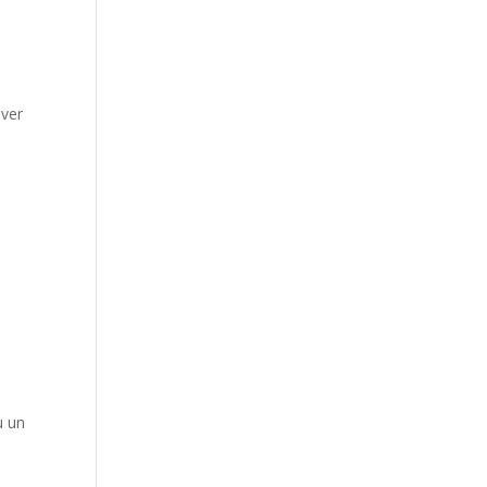
uver
u un