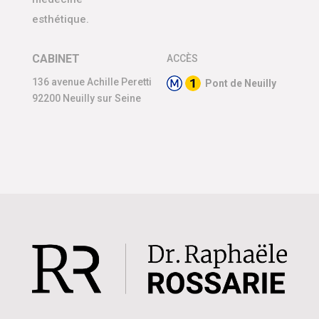
esthétique.
CABINET
ACCÈS
136 avenue Achille Peretti
Pont de Neuilly
92200 Neuilly sur Seine