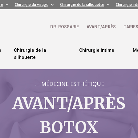
re
Chirurgie du visage
Chirurgie de la silhouette
Chirurgie in
DR. ROSSARIE
AVANT/APRÈS
TARIF
e
Chirurgie de la
Chirurgie intime
Mé
silhouette
← MÉDECINE ESTHÉTIQUE
AVANT/APRÈS
BOTOX