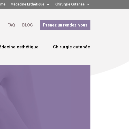
time
Médecine Esthétique
Chirurgie Cutanée
S
FAQ
BLOG
Prenez un rendez-vous
decine esthétique
Chirurgie cutanée