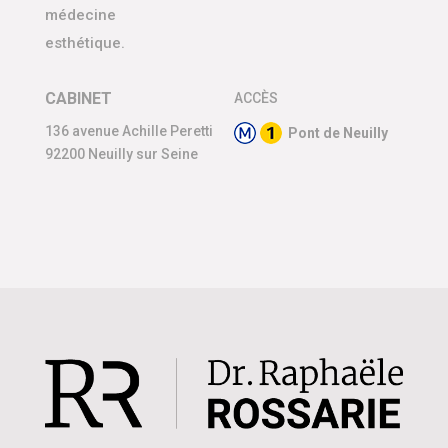
médecine
esthétique.
CABINET
ACCÈS
136 avenue Achille Peretti
Pont de Neuilly
92200 Neuilly sur Seine