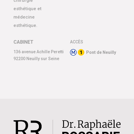
chirurgie
esthétique et
médecine
esthétique.
CABINET
ACCÈS
136 avenue Achille Peretti
Pont de Neuilly
92200 Neuilly sur Seine